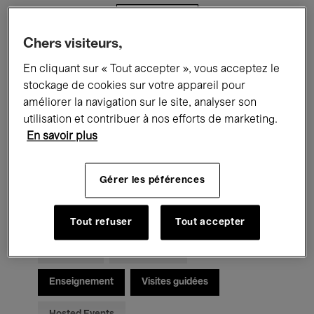
Filtres
Chers visiteurs,
Tous les événements
Concerts
En cliquant sur « Tout accepter », vous acceptez le
stockage de cookies sur votre appareil pour
Expositions
Films
Performances
améliorer la navigation sur le site, analyser son
utilisation et contribuer à nos efforts de marketing.
Rencontres & Débats
Jazz
En savoir plus
Musique classique
Global Music
Gérer les péférences
Musique électronique
Tout refuser
Tout accepter
Pour tous
Kids’ Palace
Enseignement
Visites guidées