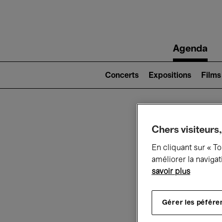
Main
Agenda
navigation
Main
navigation
Concerts
Expositions
Films
(level
2)
Ce q
Chers visiteurs,
En cliquant sur « T
améliorer la navigat
savoir plus
Au
Gérer les péfére