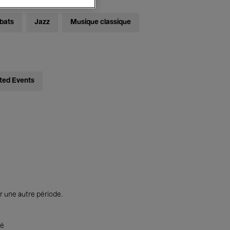
bats
Jazz
Musique classique
ted Events
r une autre période.
té