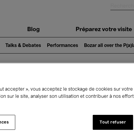
Blog
Préparez votre visite
Talks & Debates
Performances
Bozar all over the P(a)
ui se passe à 
out accepter », vous acceptez le stockage de cookies sur votre
ion sur le site, analyser son utilisation et contribuer à nos effo
jourd'hui
Prochains 7 jours
Mois
nces
Tout refuser
Vendredi 15 - Samedi 23 Mai 2026