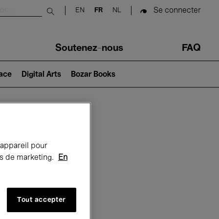
Se connecter
EN
FR
NL
Submit search
Soutenez-nous
FAQ
lace
Digital Arts
Bozar Books
Bozar
 appareil pour
rts de marketing.
En
Tout accepter