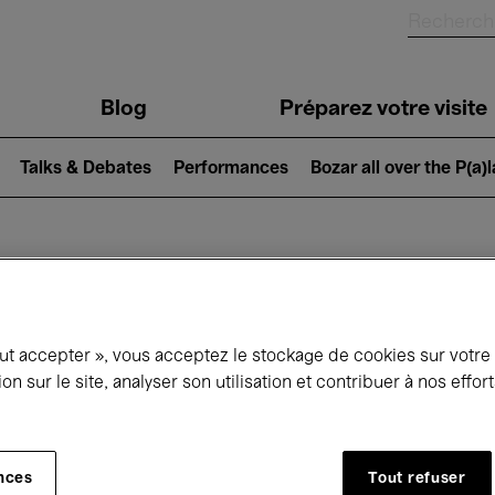
Blog
Préparez votre visite
Talks & Debates
Performances
Bozar all over the P(a)
ui se passe à 
out accepter », vous acceptez le stockage de cookies sur votre
ion sur le site, analyser son utilisation et contribuer à nos effo
jourd'hui
Prochains 7 jours
Août
Samedi 01 - Lundi 31 Août 2026
nces
Tout refuser