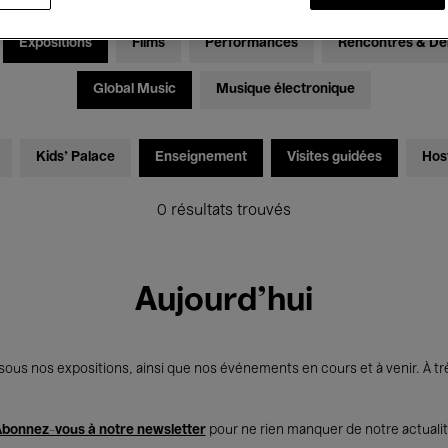
Expositions
Films
Performances
Rencontres & Dé
Global Music
Musique électronique
Kids’ Palace
Enseignement
Visites guidées
Hos
0 résultats trouvés
Aujourd'hui
us nos expositions, ainsi que nos événements en cours et à venir. À trè
bonnez-vous à notre newsletter
pour ne rien manquer de notre actuali