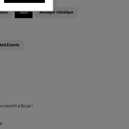
bats
Jazz
Musique classique
ted Events
s bientôt à Bozar !
té