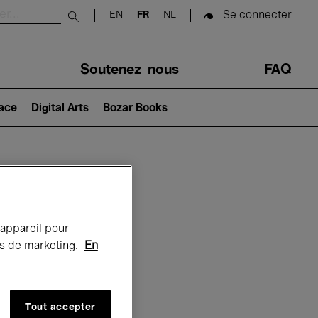
Se connecter
EN
FR
NL
Submit search
Soutenez-nous
FAQ
lace
Digital Arts
Bozar Books
Bozar
 appareil pour
rts de marketing.
En
Tout accepter