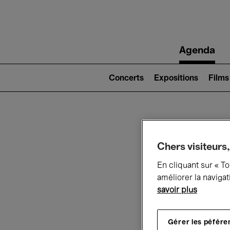
Main
Agenda
navigation
Main
navigation
Concerts
Expositions
Films
(level
2)
Ce q
Chers visiteurs,
En cliquant sur « T
améliorer la navigat
Au
savoir plus
Gérer les péfére