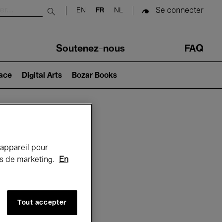
Se connecter
EN
FR
NL
Submit search
Soutenez-nous
FAQ
lace
Digital Arts
Bozar Books
Bozar
 appareil pour
rts de marketing.
En
Tout accepter