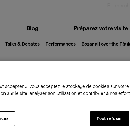
Blog
Préparez votre visite
Talks & Debates
Performances
Bozar all over the P(a)
ui se passe à 
out accepter », vous acceptez le stockage de cookies sur votre
ion sur le site, analyser son utilisation et contribuer à nos effo
jourd'hui
Prochains 7 jours
Mois
nces
Tout refuser
Jeudi 14 - Vendredi 22 Mai 2026