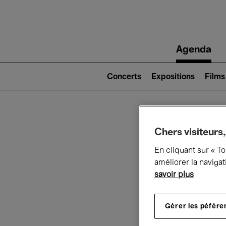
Main
Agenda
navigation
Main
navigation
Concerts
Expositions
Films
(level
2)
Ce q
Chers visiteurs,
En cliquant sur « T
améliorer la navigat
savoir plus
Au
Gérer les péfére