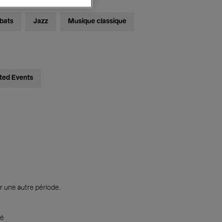
bats
Jazz
Musique classique
ted Events
r une autre période.
té