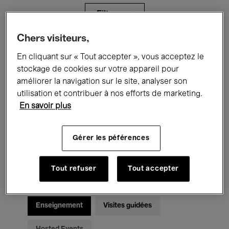
Filtres
Chers visiteurs,
Tous les événements
Concerts
En cliquant sur « Tout accepter », vous acceptez le
stockage de cookies sur votre appareil pour
Expositions
Films
Performances
améliorer la navigation sur le site, analyser son
utilisation et contribuer à nos efforts de marketing.
Rencontres & Débats
Jazz
En savoir plus
Musique classique
Global Music
Gérer les péférences
Musique électronique
Tout refuser
Tout accepter
Pour tous
Kids’ Palace
Enseignement
Visites guidées