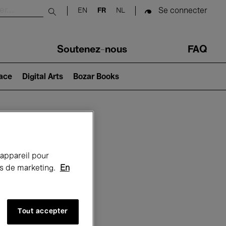
Se connecter
EN
FR
NL
Submit search
Soutenez-nous
FAQ
lace
Digital Arts
Bozar Books
Bozar
 appareil pour
rts de marketing.
En
Tout accepter