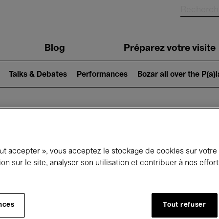
Blog
Préparez votre visite
Talks & Debates
Performances
Bozar all over the P(a)
ui se passe à 
out accepter », vous acceptez le stockage de cookies sur votre
ion sur le site, analyser son utilisation et contribuer à nos effo
jourd'hui
Prochains 7 jours
Octobre
nces
Tout refuser
Jeudi 01 - Samedi 31 Octobre 2026