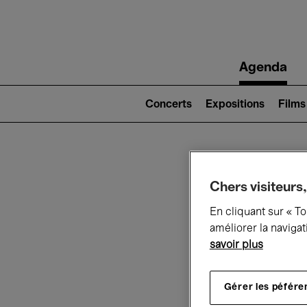
Main
Agenda
navigation
Main
navigation
Concerts
Expositions
Films
(level
2)
Ce q
Chers visiteurs,
En cliquant sur « T
améliorer la navigat
savoir plus
Au
Gérer les péfére