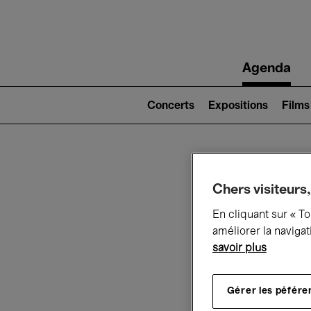
Main
Agenda
navigation
Main
navigation
Concerts
Expositions
Films
(level
2)
Ce q
Chers visiteurs,
En cliquant sur « T
améliorer la navigat
savoir plus
Au
Gérer les péfére