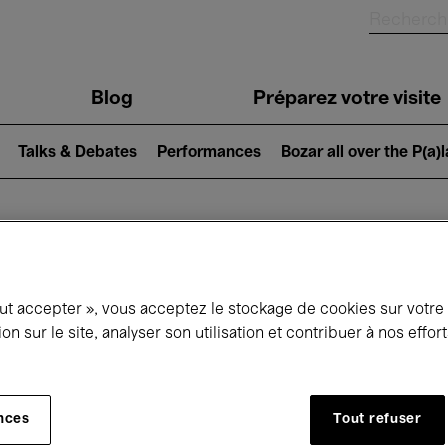
Blog
Préparez votre visite
Talks & Debates
Performances
Bozar all over the P(a)
ui se passe à 
out accepter », vous acceptez le stockage de cookies sur votre
ion sur le site, analyser son utilisation et contribuer à nos effo
jourd'hui
Prochains 7 jours
Octobre
nces
Tout refuser
Jeudi 01 - Samedi 31 Octobre 2026