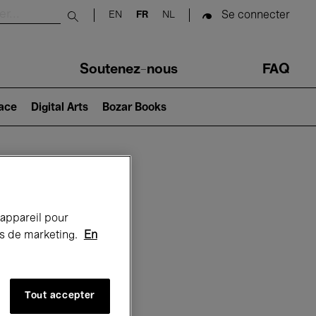
Se connecter
EN
FR
NL
Submit search
Soutenez-nous
FAQ
lace
Digital Arts
Bozar Books
Bozar
 appareil pour
rts de marketing.
En
Tout accepter