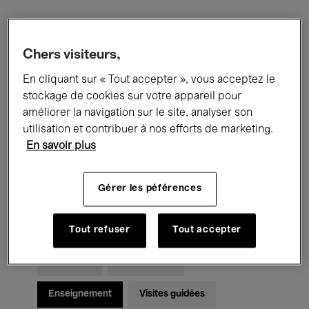
Filtres
Chers visiteurs,
En cliquant sur « Tout accepter », vous acceptez le
Tous les événements
Concerts
stockage de cookies sur votre appareil pour
Expositions
Films
Performances
améliorer la navigation sur le site, analyser son
utilisation et contribuer à nos efforts de marketing.
Rencontres & Débats
Jazz
En savoir plus
Musique classique
Global Music
Gérer les péférences
Musique électronique
Tout refuser
Tout accepter
Pour tous
Kids’ Palace
Enseignement
Visites guidées