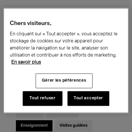
Filtres
Chers visiteurs,
En cliquant sur « Tout accepter », vous acceptez le
Tous les événements
Concerts
stockage de cookies sur votre appareil pour
Expositions
Films
Performances
améliorer la navigation sur le site, analyser son
utilisation et contribuer à nos efforts de marketing.
Rencontres & Débats
Jazz
En savoir plus
Musique classique
Global Music
Gérer les péférences
Musique électronique
Tout refuser
Tout accepter
Pour tous
Kids’ Palace
Enseignement
Visites guidées