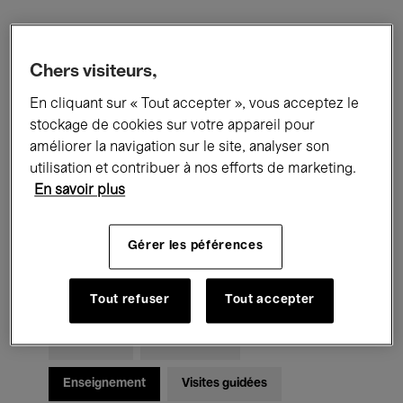
Filtres
Chers visiteurs,
En cliquant sur « Tout accepter », vous acceptez le
Tous les événements
Concerts
stockage de cookies sur votre appareil pour
Expositions
Films
Performances
améliorer la navigation sur le site, analyser son
utilisation et contribuer à nos efforts de marketing.
Rencontres & Débats
Jazz
En savoir plus
Musique classique
Global Music
Gérer les péférences
Musique électronique
Tout refuser
Tout accepter
Pour tous
Kids’ Palace
Enseignement
Visites guidées