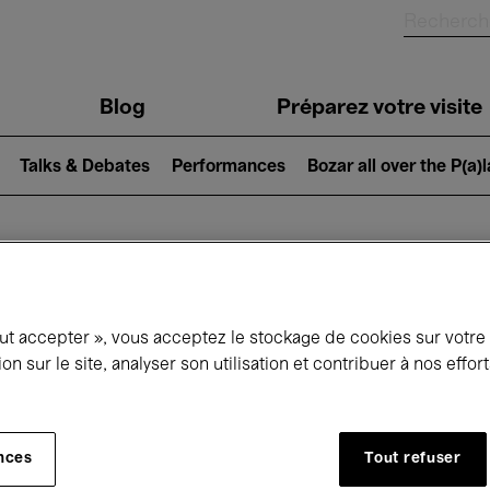
Blog
Préparez votre visite
Talks & Debates
Performances
Bozar all over the P(a)
ui se passe à 
out accepter », vous acceptez le stockage de cookies sur votre
ion sur le site, analyser son utilisation et contribuer à nos effo
jourd'hui
Prochains 7 jours
Mars
nces
Tout refuser
Lundi 01 - Mercredi 31 Mars 2027