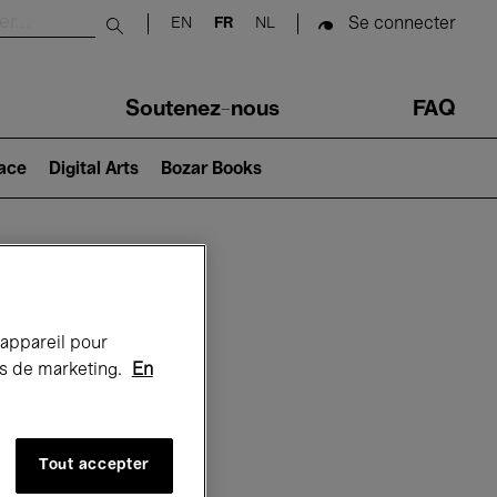
Se connecter
EN
FR
NL
Submit search
Soutenez-nous
FAQ
lace
Digital Arts
Bozar Books
Bozar
 appareil pour
rts de marketing.
En
Tout accepter