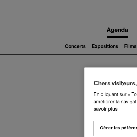
Main
Agenda
navigation
Main
navigation
Concerts
Expositions
Films
(level
2)
Ce q
Chers visiteurs,
En cliquant sur « T
améliorer la navigat
savoir plus
Au
Gérer les péfére