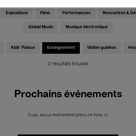
Expositions
Films
Performances
Rencontres & Dé
Global Music
Musique électronique
Kids’ Palace
Enseignement
Visites guidées
Hos
0 résultats trouvés
Prochains événements
Oups, aucun événement prévu ce mois-ci.