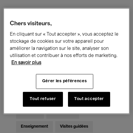
Filtres
Chers visiteurs,
En cliquant sur « Tout accepter », vous acceptez le
Tous les événements
Concerts
stockage de cookies sur votre appareil pour
Expositions
Films
Performances
améliorer la navigation sur le site, analyser son
utilisation et contribuer à nos efforts de marketing.
Rencontres & Débats
Jazz
En savoir plus
Musique classique
Global Music
Gérer les péférences
Musique électronique
Tout refuser
Tout accepter
Pour tous
Kids’ Palace
Enseignement
Visites guidées