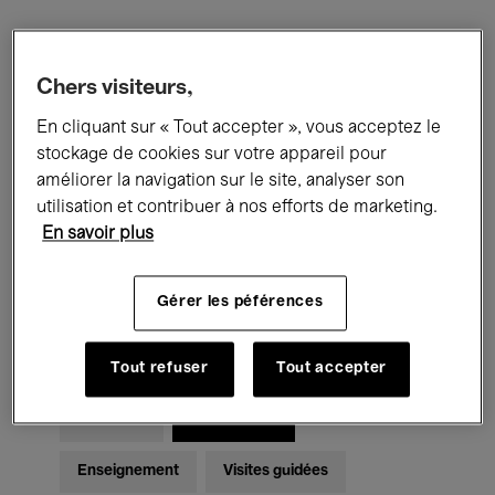
Filtres
Chers visiteurs,
En cliquant sur « Tout accepter », vous acceptez le
Tous les événements
Concerts
stockage de cookies sur votre appareil pour
Expositions
Films
Performances
améliorer la navigation sur le site, analyser son
utilisation et contribuer à nos efforts de marketing.
Rencontres & Débats
Jazz
En savoir plus
Musique classique
Global Music
Gérer les péférences
Musique électronique
Tout refuser
Tout accepter
Pour tous
Kids’ Palace
Enseignement
Visites guidées