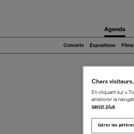
Main
Agenda
navigation
Main
navigation
Concerts
Expositions
Films
(level
2)
Ce q
Chers visiteurs,
En cliquant sur « T
améliorer la navigat
savoir plus
Au
Gérer les péfére