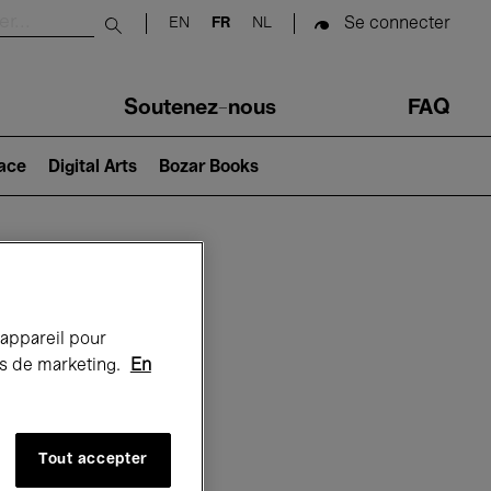
Se connecter
EN
FR
NL
Submit search
Soutenez-nous
FAQ
lace
Digital Arts
Bozar Books
Bozar
 appareil pour
rts de marketing.
En
Tout accepter