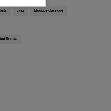
bats
Jazz
Musique classique
ted Events