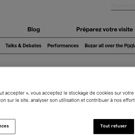
Blog
Préparez votre visite
Talks & Debates
Performances
Bozar all over the P(a)
ui se passe à 
out accepter », vous acceptez le stockage de cookies sur votre
ion sur le site, analyser son utilisation et contribuer à nos effo
jourd'hui
Prochains 7 jours
Mois
nces
Tout refuser
Vendredi 01 - Dimanche 31 Mai 2026