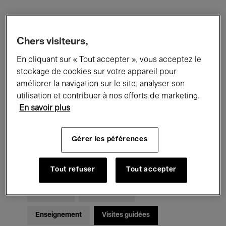
Filtres
Chers visiteurs,
Tous les événements
Concerts
En cliquant sur « Tout accepter », vous acceptez le
stockage de cookies sur votre appareil pour
Expositions
Films
Performances
améliorer la navigation sur le site, analyser son
utilisation et contribuer à nos efforts de marketing.
Rencontres & Débats
Jazz
En savoir plus
Musique classique
Global Music
Gérer les péférences
Musique électronique
Tout refuser
Tout accepter
Pour tous
Kids’ Palace
Enseignement
Visites guidées