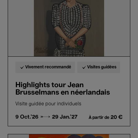
en
néerlandais
Vivement recommandé
Visites guidées
Highlights tour Jean
Brusselmans en néerlandais
Visite guidée pour individuels
9 Oct.'26 →
29 Jan.'27
20 €
À partir de
Highlights