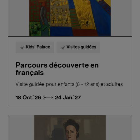
Kids’ Palace
Visites guidées
Parcours découverte en
français
Visite guidée pour enfants (6 - 12 ans) et adultes
18 Oct.'26 →
24 Jan.'27
Highlights
tour
Jean
Brusselmans