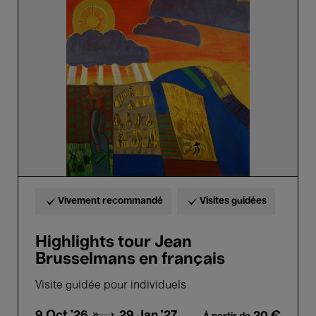
tour
Jean
Brusselmans
en
français
Vivement recommandé
Visites guidées
Highlights tour Jean
Brusselmans en français
Visite guidée pour individuels
9 Oct.'26 →
29 Jan.'27
20 €