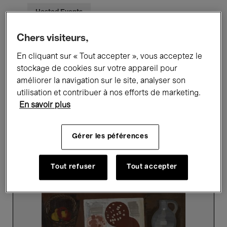
Hosted Events
Chers visiteurs,
6 résultats trouvés
En cliquant sur « Tout accepter », vous acceptez le
stockage de cookies sur votre appareil pour
améliorer la navigation sur le site, analyser son
Prochains événements
utilisation et contribuer à nos efforts de marketing.
En savoir plus
Parcours
découverte
Gérer les péférences
en
néerlandais
Tout refuser
Tout accepter