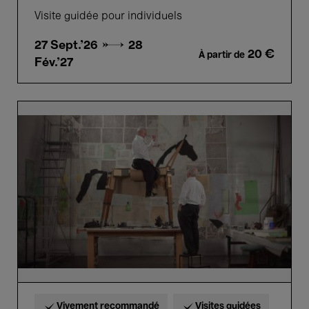
Visite guidée pour individuels
27 Sept.'26 →
28
20 €
À partir de
Fév.'27
Highlights
tour
William
Kentridge
en
néerlandais
Vivement recommandé
Visites guidées