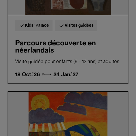
Kids’ Palace
Visites guidées
Parcours découverte en
néerlandais
Visite guidée pour enfants (6 - 12 ans) et adultes
18 Oct.'26 →
24 Jan.'27
Parcours
découverte
en
français