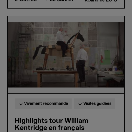
À partir de
Highlights
tour
William
Kentridge
en
français
Vivement recommandé
Visites guidées
Highlights tour William
Kentridge en français