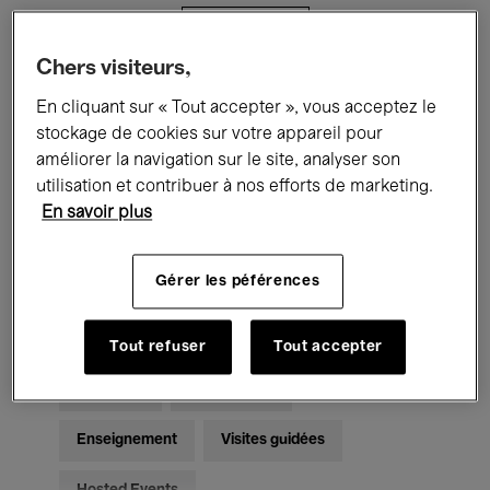
Filtres
Chers visiteurs,
Tous les événements
Concerts
En cliquant sur « Tout accepter », vous acceptez le
stockage de cookies sur votre appareil pour
Expositions
Films
Performances
améliorer la navigation sur le site, analyser son
utilisation et contribuer à nos efforts de marketing.
Rencontres & Débats
Jazz
En savoir plus
Musique classique
Global Music
Gérer les péférences
Musique électronique
Tout refuser
Tout accepter
Pour tous
Kids’ Palace
Enseignement
Visites guidées