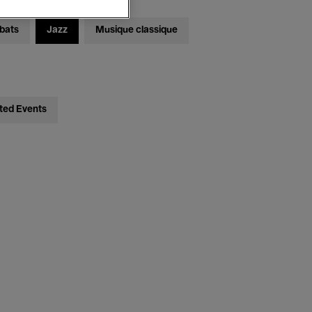
bats
Jazz
Musique classique
ted Events