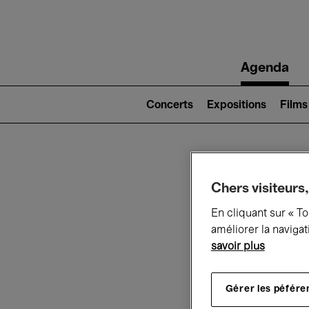
Main
Agenda
navigation
Main
navigation
Concerts
Expositions
Films
(level
2)
Ce q
Chers visiteurs,
En cliquant sur « T
améliorer la navigat
savoir plus
Au
Gérer les péfére