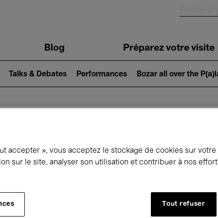
Blog
Préparez votre visite
Talks & Debates
Performances
Bozar all over the P(a)
ui se passe à 
out accepter », vous acceptez le stockage de cookies sur votre
ion sur le site, analyser son utilisation et contribuer à nos effo
jourd'hui
Prochains 7 jours
Mois
nces
Tout refuser
Lundi 01 - Mardi 30 Juin 2026