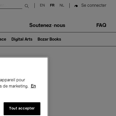
Se connecter
EN
FR
NL
Submit search
Soutenez-nous
FAQ
lace
Digital Arts
Bozar Books
Bozar
 appareil pour
rts de marketing.
En
Tout accepter