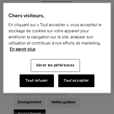
Filtres
Chers visiteurs,
Tous les événements
Concerts
En cliquant sur « Tout accepter », vous acceptez le
stockage de cookies sur votre appareil pour
Expositions
Films
Performances
améliorer la navigation sur le site, analyser son
utilisation et contribuer à nos efforts de marketing.
Rencontres & Débats
Jazz
En savoir plus
Musique classique
Global Music
Gérer les péférences
Musique électronique
Tout refuser
Tout accepter
Pour tous
Kids’ Palace
Enseignement
Visites guidées