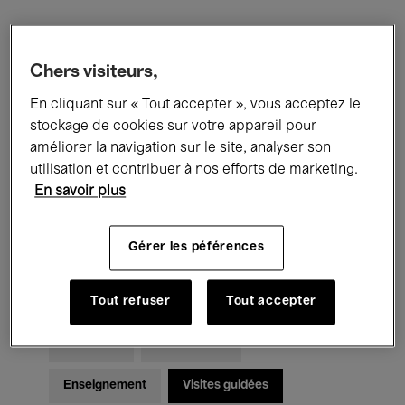
Filtres
Chers visiteurs,
En cliquant sur « Tout accepter », vous acceptez le
Tous les événements
Concerts
stockage de cookies sur votre appareil pour
Expositions
Films
Performances
améliorer la navigation sur le site, analyser son
utilisation et contribuer à nos efforts de marketing.
Rencontres & Débats
Jazz
En savoir plus
Musique classique
Global Music
Gérer les péférences
Musique électronique
Tout refuser
Tout accepter
Pour tous
Kids’ Palace
Enseignement
Visites guidées