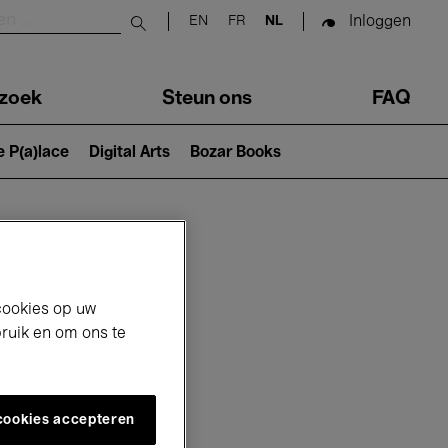
Inloggen
EN
FR
NL
Submit search
zoek
Steun ons
FAQ
e P(a)lace
Digital Arts
Bozar Books
cookies op uw
bruik en om ons te
 cookies accepteren