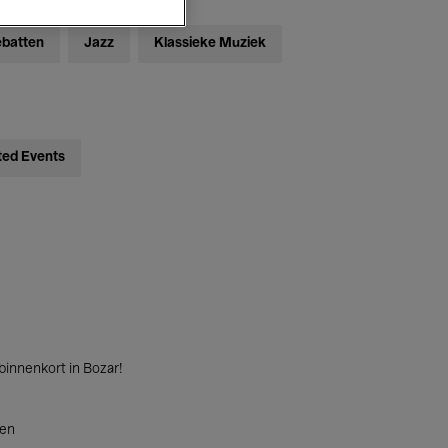
ebatten
Jazz
Klassieke Muziek
ted Events
innenkort in Bozar!
ten