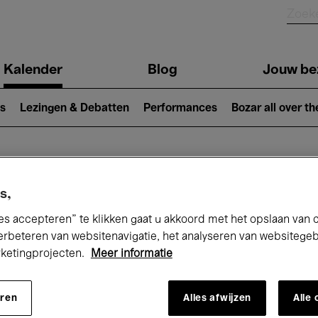
Kalender
Blog
Jouw be
ion
s
Lezingen & Debatten
Performances
Bozar all over th
Nu bij Bozar
s,
es accepteren” te klikken gaat u akkoord met het opslaan van 
erbeteren van websitenavigatie, het analyseren van websitege
rketingprojecten.
Meer informatie
andaag
Komende 7 dagen
Maand
eren
Alles afwijzen
Alle
Zaterdag 08 - Zondag 16 Augustus 2026