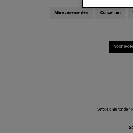
Alle evenementen
Concerten
Voor iede
Ontdek hieronder o
Sc