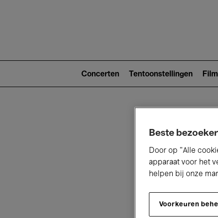
Main
navigat
Main
navigation
Concerten
Tentoonstellingen
Film
(level
2)
Beste bezoeker
Door op “Alle cooki
apparaat voor het v
helpen bij onze ma
V
Voorkeuren beh