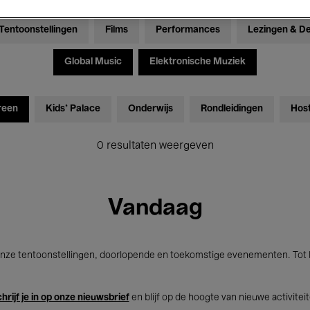
Tentoonstellingen
Films
Performances
Lezingen & D
Global Music
Elektronische Muziek
reen
Kids’ Palace
Onderwijs
Rondleidingen
Hos
0 resultaten weergeven
Vandaag
nze tentoonstellingen, doorlopende en toekomstige evenementen. Tot b
hrijf je in op onze nieuwsbrief
en blijf op de hoogte van nieuwe activitei