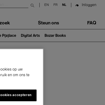
Inloggen
EN
FR
NL
Submit search
zoek
Steun ons
FAQ
e P(a)lace
Digital Arts
Bozar Books
cookies op uw
bruik en om ons te
 cookies accepteren