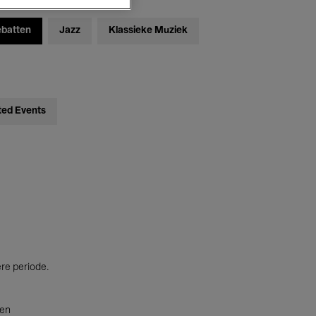
ebatten
Jazz
Klassieke Muziek
ted Events
ere periode.
ten