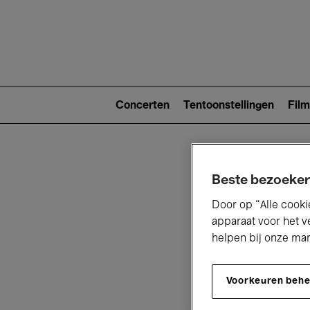
Main
navigat
Main
navigation
Concerten
Tentoonstellingen
Film
(level
2)
Beste bezoeker
Door op “Alle cooki
apparaat voor het v
helpen bij onze ma
V
Voorkeuren beh