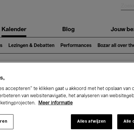
Kalender
Blog
Jouw be
ion
s
Lezingen & Debatten
Performances
Bozar all over th
Nu bij Bozar
s,
es accepteren” te klikken gaat u akkoord met het opslaan van 
erbeteren van websitenavigatie, het analyseren van websitege
rketingprojecten.
Meer informatie
andaag
Komende 7 dagen
Maand
eren
Alles afwijzen
Alle
Vrijdag 06 - Zaterdag 14 Maart 2026