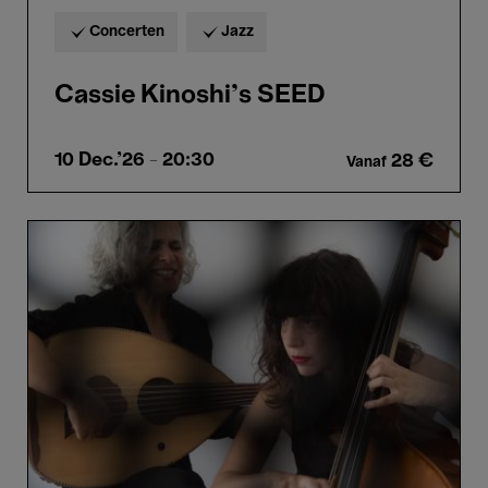
Concerten
Jazz
Cassie Kinoshi’s SEED
10 Dec.'26
- 20:30
28 €
Vanaf
Kamilya
Jubran
&
Sarah
Murcia
–
Abdullah
Miniawy
Trio