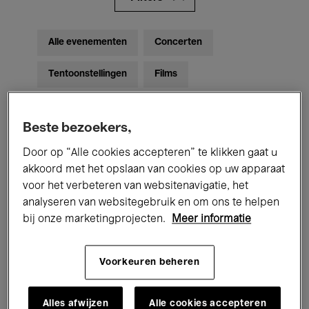
Alle evenementen
Concerten
Tentoonstellingen
Films
Performances
Lezingen & Debatten
Beste bezoekers,
Jazz
Klassieke Muziek
Global Music
Door op “Alle cookies accepteren” te klikken gaat u
Elektronische Muziek
akkoord met het opslaan van cookies op uw apparaat
voor het verbeteren van websitenavigatie, het
analyseren van websitegebruik en om ons te helpen
bij onze marketingprojecten.
Meer informatie
Voor iedereen
Kids’ Palace
Onderwijs
Rondleidingen
Voorkeuren beheren
Hosted Events
Alles afwijzen
Alle cookies accepteren