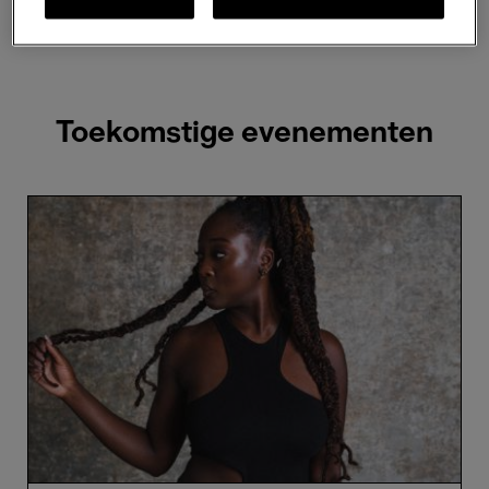
2 resultaten weergeven
Toekomstige evenementen
Cassie
Kinoshi’s
SEED