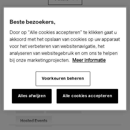
Alle evenementen
Concerten
Beste bezoekers,
Tentoonstellingen
Films
Door op “Alle cookies accepteren” te klikken gaat u
akkoord met het opslaan van cookies op uw apparaat
Performances
Lezingen & Debatten
voor het verbeteren van websitenavigatie, het
analyseren van websitegebruik en om ons te helpen
Jazz
Klassieke Muziek
Global Music
bij onze marketingprojecten.
Meer informatie
Elektronische Muziek
Voorkeuren beheren
Voor iedereen
Kids’ Palace
Alles afwijzen
Alle cookies accepteren
Onderwijs
Rondleidingen
Hosted Events