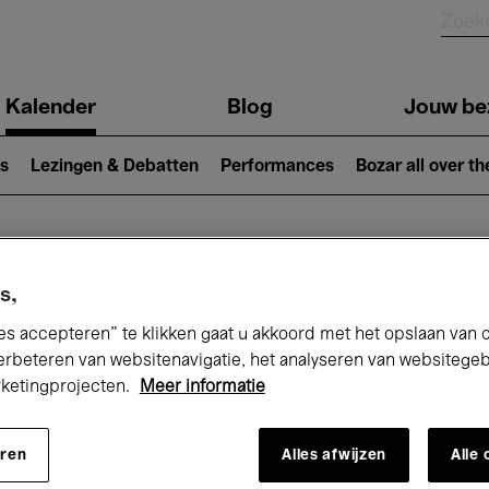
Kalender
Blog
Jouw be
ion
s
Lezingen & Debatten
Performances
Bozar all over th
Nu bij Bozar
s,
es accepteren” te klikken gaat u akkoord met het opslaan van 
erbeteren van websitenavigatie, het analyseren van websitege
rketingprojecten.
Meer informatie
andaag
Komende 7 dagen
Maand
eren
Alles afwijzen
Alle
Dinsdag 17 - Dinsdag 24 Februari 2026