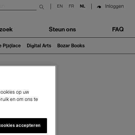
Inloggen
EN
FR
NL
Submit search
zoek
Steun ons
FAQ
e P(a)lace
Digital Arts
Bozar Books
cookies op uw
bruik en om ons te
 cookies accepteren