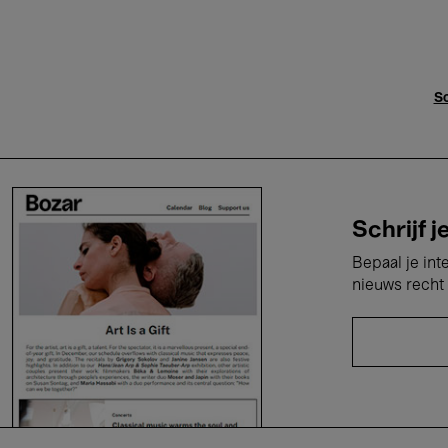
Sc
Schrijf j
Bepaal je int
nieuws recht 