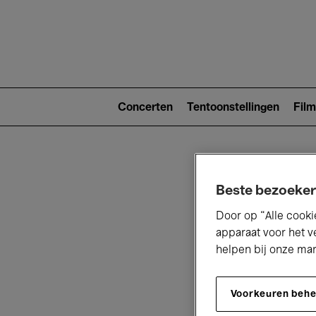
Main
navigat
Main
navigation
Concerten
Tentoonstellingen
Film
(level
2)
Beste bezoeker
Door op “Alle cooki
apparaat voor het v
helpen bij onze ma
V
Voorkeuren beh