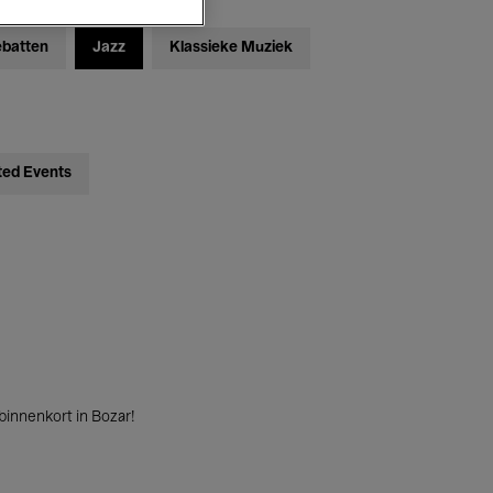
ebatten
Jazz
Klassieke Muziek
ted Events
innenkort in Bozar!