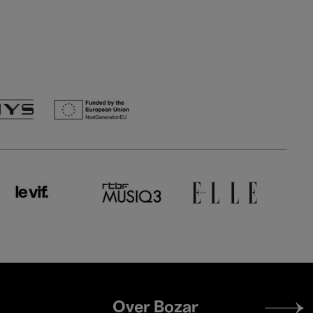
Footer
Over Bozar