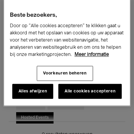
Alle evenementen
Concerten
Beste bezoekers,
Tentoonstellingen
Films
Door op “Alle cookies accepteren” te klikken gaat u
akkoord met het opslaan van cookies op uw apparaat
Performances
Lezingen & Debatten
voor het verbeteren van websitenavigatie, het
analyseren van websitegebruik en om ons te helpen
Jazz
Klassieke Muziek
Global Music
bij onze marketingprojecten.
Meer informatie
Elektronische Muziek
Voorkeuren beheren
Voor iedereen
Kids’ Palace
Alles afwijzen
Alle cookies accepteren
Onderwijs
Rondleidingen
Hosted Events