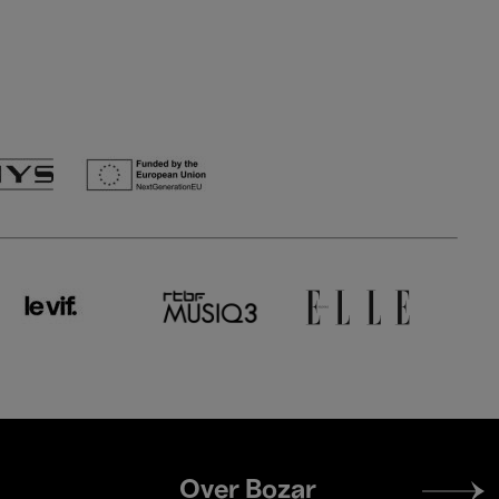
Footer
Over Bozar