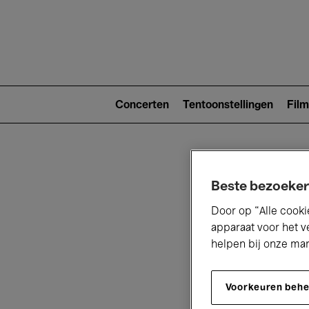
Main
navigat
Main
navigation
Concerten
Tentoonstellingen
Film
(level
2)
Beste bezoeker
Door op “Alle cooki
apparaat voor het v
helpen bij onze ma
V
Voorkeuren beh