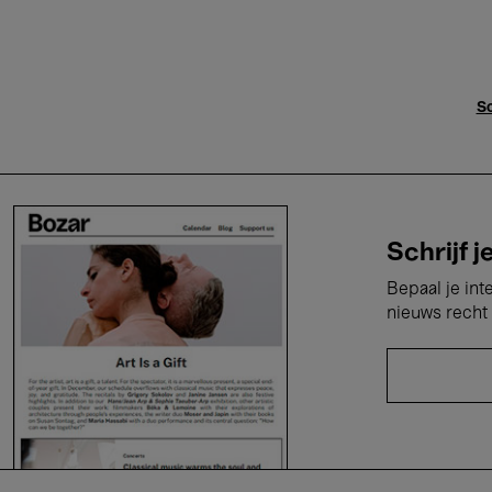
Sc
Schrijf j
Bepaal je int
nieuws recht 