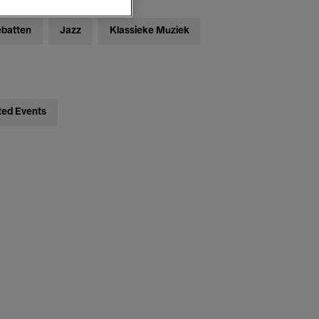
ebatten
Jazz
Klassieke Muziek
ted Events