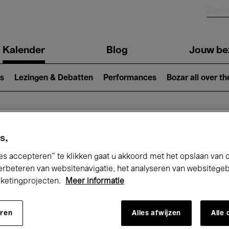
Kalender
Blog
Jouw be
ion
s
Lezingen & Debatten
Performances
Bozar all over th
Nu bij Bozar
s,
es accepteren” te klikken gaat u akkoord met het opslaan van 
erbeteren van websitenavigatie, het analyseren van websitege
rketingprojecten.
Meer informatie
andaag
Komende 7 dagen
Maand
eren
Alles afwijzen
Alle
Maandag 01 - Dinsdag 30 Juni 2026