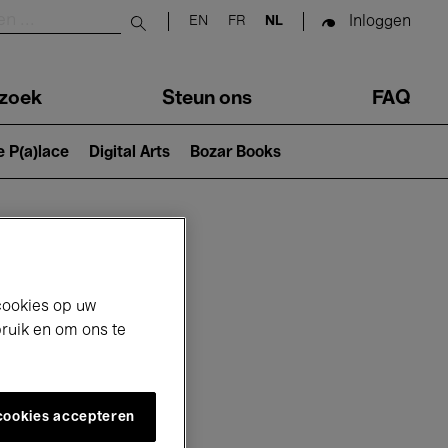
Inloggen
EN
FR
NL
Submit search
zoek
Steun ons
FAQ
e P(a)lace
Digital Arts
Bozar Books
cookies op uw
bruik en om ons te
 cookies accepteren