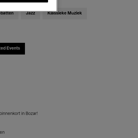
ebatten
Jazz
Klassieke Muziek
ted Events
innenkort in Bozar!
ten