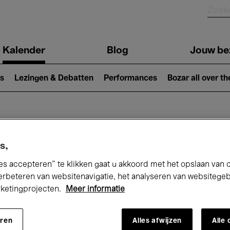
Kalender
Blog
Jouw be
ion
s
Lezingen & Debatten
Performances
Bozar all over th
Nu bij Bozar
s,
es accepteren” te klikken gaat u akkoord met het opslaan van 
erbeteren van websitenavigatie, het analyseren van websitege
andaag
Komende 7 dagen
Augustus
rketingprojecten.
Meer informatie
Zaterdag 01 - Maandag 31 Augustus 202
eren
Alles afwijzen
Alle