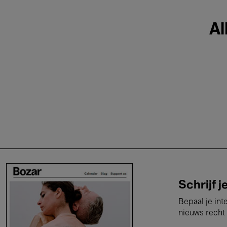
Al
Schrijf j
Bepaal je int
nieuws recht 