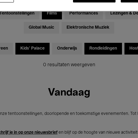
Tentoonstellingen
Films
Performances
Lezingen & D
Global Music
Elektronische Muziek
reen
Kids’ Palace
Onderwijs
Rondleidingen
Hos
0 resultaten weergeven
Vandaag
nze tentoonstellingen, doorlopende en toekomstige evenementen. Tot b
hrijf je in op onze nieuwsbrief
en blijf op de hoogte van nieuwe activitei