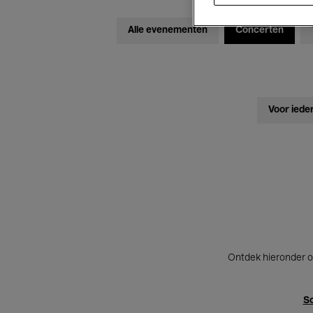
Alle evenementen
Concerten
Voor iede
Ontdek hieronder o
Sc