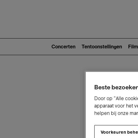
Main
navigat
Main
navigation
Concerten
Tentoonstellingen
Film
(level
2)
Beste bezoeker
Door op “Alle cooki
apparaat voor het v
V
helpen bij onze ma
Voorkeuren beh