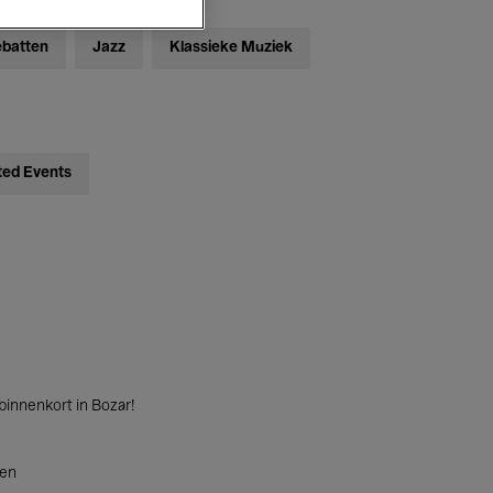
ebatten
Jazz
Klassieke Muziek
ted Events
innenkort in Bozar!
ten