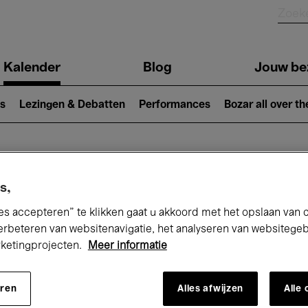
Kalender
Blog
Jouw be
ion
s
Lezingen & Debatten
Performances
Bozar all over th
Nu bij Bozar
s,
es accepteren” te klikken gaat u akkoord met het opslaan van 
erbeteren van websitenavigatie, het analyseren van websitege
rketingprojecten.
Meer informatie
andaag
Komende 7 dagen
Maand
eren
Alles afwijzen
Alle
Vrijdag 07 - Zaterdag 15 Augustus 2026