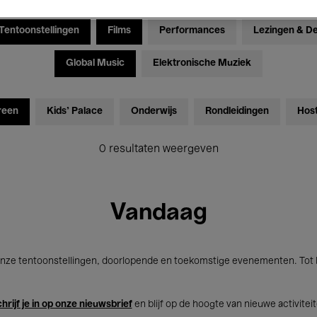
Tentoonstellingen
Films
Performances
Lezingen & D
Global Music
Elektronische Muziek
reen
Kids’ Palace
Onderwijs
Rondleidingen
Hos
0 resultaten weergeven
Vandaag
nze tentoonstellingen, doorlopende en toekomstige evenementen. Tot b
hrijf je in op onze nieuwsbrief
en blijf op de hoogte van nieuwe activitei