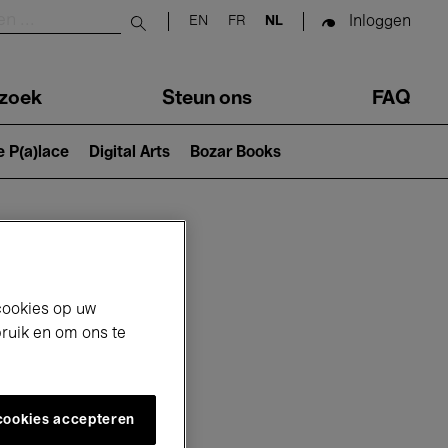
Inloggen
EN
FR
NL
Submit search
zoek
Steun ons
FAQ
e P(a)lace
Digital Arts
Bozar Books
cookies op uw
bruik en om ons te
 cookies accepteren