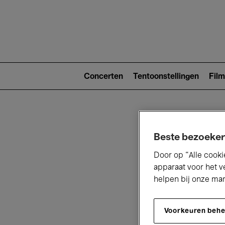
Main
navigat
Main
navigation
Concerten
Tentoonstellingen
Film
(level
2)
Beste bezoeker
Door op “Alle cooki
apparaat voor het v
helpen bij onze ma
V
Voorkeuren beh