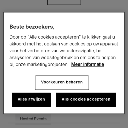
Alle evenementen
Concerten
Beste bezoekers,
Tentoonstellingen
Films
Door op “Alle cookies accepteren” te klikken gaat u
Performances
Lezingen & Debatten
akkoord met het opslaan van cookies op uw apparaat
voor het verbeteren van websitenavigatie, het
Jazz
Klassieke Muziek
Global Music
analyseren van websitegebruik en om ons te helpen
bij onze marketingprojecten.
Meer informatie
Elektronische Muziek
Voorkeuren beheren
Voor iedereen
Kids’ Palace
Alles afwijzen
Alle cookies accepteren
Onderwijs
Rondleidingen
Hosted Events