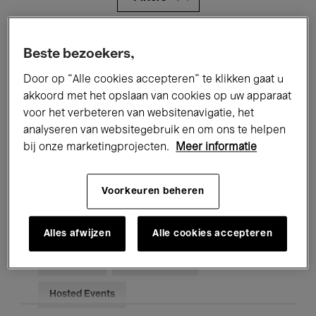
Alle evenementen
Concerten
Beste bezoekers,
Tentoonstellingen
Films
Door op “Alle cookies accepteren” te klikken gaat u
akkoord met het opslaan van cookies op uw apparaat
Performances
Lezingen & Debatten
voor het verbeteren van websitenavigatie, het
analyseren van websitegebruik en om ons te helpen
Jazz
Klassieke Muziek
Global Music
bij onze marketingprojecten.
Meer informatie
Elektronische Muziek
Voorkeuren beheren
Voor iedereen
Kids’ Palace
Alles afwijzen
Alle cookies accepteren
Onderwijs
Rondleidingen
Hosted Events