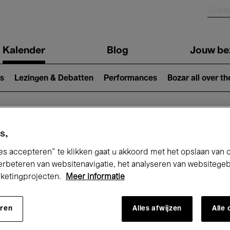
Kalender
Blog
Jouw be
ion
s
Lezingen & Debatten
Performances
Bozar all over th
Nu bij Bozar
s,
es accepteren” te klikken gaat u akkoord met het opslaan van 
erbeteren van websitenavigatie, het analyseren van websitege
rketingprojecten.
Meer informatie
andaag
Komende 7 dagen
Maand
eren
Alles afwijzen
Alle
Zaterdag 14 Februari 2026