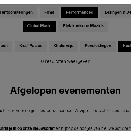
Tentoonstellingen
Films
Performances
Lezingen & D
Global Music
Elektronische Muziek
reen
Kids’ Palace
Onderwijs
Rondleidingen
Hos
0 resultaten weergeven
Afgelopen evenementen
s te zien voor de geselecteerde periode. Wijzig je filters of kies een and
hrijf je in op onze nieuwsbrief
en blijf op de hoogte van nieuwe activitei