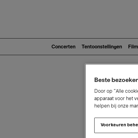
Main
navigat
Main
navigation
Concerten
Tentoonstellingen
Film
(level
2)
Beste bezoeker
Door op “Alle cooki
apparaat voor het v
helpen bij onze ma
V
Voorkeuren beh