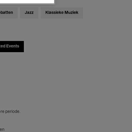
ebatten
Jazz
Klassieke Muziek
ted Events
ere periode.
ten