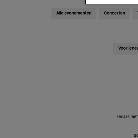
Alle evenementen
Concerten
Voor iede
Helaas niet
Sc