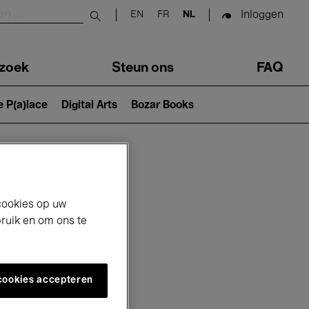
Inloggen
EN
FR
NL
Submit search
zoek
Steun ons
FAQ
e P(a)lace
Digital Arts
Bozar Books
cookies op uw
bruik en om ons te
 cookies accepteren