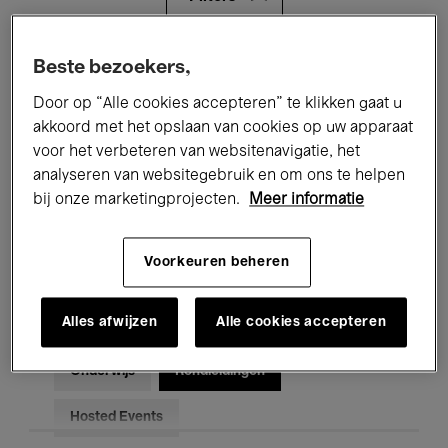
Alle evenementen
Concerten
Beste bezoekers,
Door op “Alle cookies accepteren” te klikken gaat u
Tentoonstellingen
Films
akkoord met het opslaan van cookies op uw apparaat
voor het verbeteren van websitenavigatie, het
Performances
Lezingen & Debatten
analyseren van websitegebruik en om ons te helpen
Jazz
Klassieke Muziek
Global Music
bij onze marketingprojecten.
Meer informatie
Elektronische Muziek
Voorkeuren beheren
Alles afwijzen
Alle cookies accepteren
Voor iedereen
Kids’ Palace
Onderwijs
Rondleidingen
Hosted Events