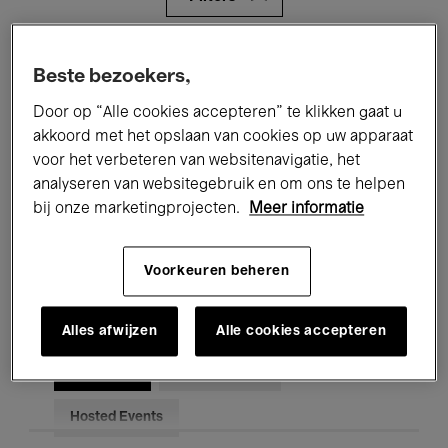
Alle evenementen
Concerten
Beste bezoekers,
Tentoonstellingen
Films
Door op “Alle cookies accepteren” te klikken gaat u
akkoord met het opslaan van cookies op uw apparaat
Performances
Lezingen & Debatten
voor het verbeteren van websitenavigatie, het
analyseren van websitegebruik en om ons te helpen
Jazz
Klassieke Muziek
Global Music
bij onze marketingprojecten.
Meer informatie
Elektronische Muziek
Voorkeuren beheren
Voor iedereen
Kids’ Palace
Alles afwijzen
Alle cookies accepteren
Onderwijs
Rondleidingen
Hosted Events