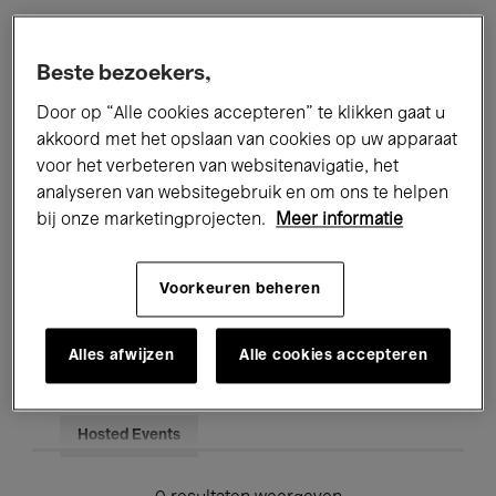
Alle evenementen
Concerten
Beste bezoekers,
Tentoonstellingen
Films
Door op “Alle cookies accepteren” te klikken gaat u
akkoord met het opslaan van cookies op uw apparaat
Performances
Lezingen & Debatten
voor het verbeteren van websitenavigatie, het
analyseren van websitegebruik en om ons te helpen
Jazz
Klassieke Muziek
Global Music
bij onze marketingprojecten.
Meer informatie
Elektronische Muziek
Voorkeuren beheren
Voor iedereen
Kids’ Palace
Alles afwijzen
Alle cookies accepteren
Onderwijs
Rondleidingen
Hosted Events