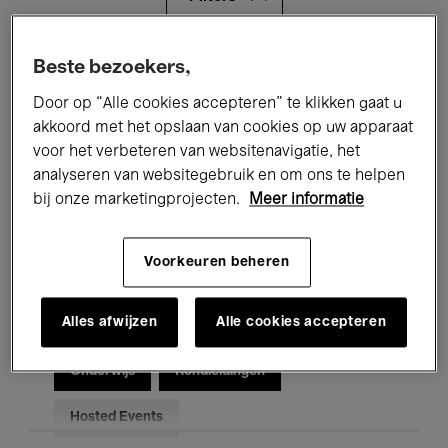
Alle evenementen
Concerten
Beste bezoekers,
Door op “Alle cookies accepteren” te klikken gaat u
Tentoonstellingen
Films
akkoord met het opslaan van cookies op uw apparaat
voor het verbeteren van websitenavigatie, het
Performances
Lezingen & Debatten
analyseren van websitegebruik en om ons te helpen
Jazz
Klassieke Muziek
Global Music
bij onze marketingprojecten.
Meer informatie
Elektronische Muziek
Voorkeuren beheren
Alles afwijzen
Alle cookies accepteren
Voor iedereen
Kids’ Palace
Onderwijs
Rondleidingen
Hosted Events