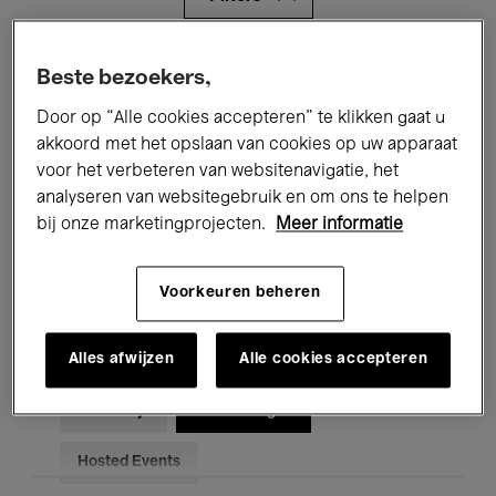
Alle evenementen
Concerten
Beste bezoekers,
Door op “Alle cookies accepteren” te klikken gaat u
Tentoonstellingen
Films
akkoord met het opslaan van cookies op uw apparaat
Performances
Lezingen & Debatten
voor het verbeteren van websitenavigatie, het
analyseren van websitegebruik en om ons te helpen
Jazz
Klassieke Muziek
Global Music
bij onze marketingprojecten.
Meer informatie
Elektronische Muziek
Voorkeuren beheren
Alles afwijzen
Alle cookies accepteren
Voor iedereen
Kids’ Palace
Onderwijs
Rondleidingen
Hosted Events