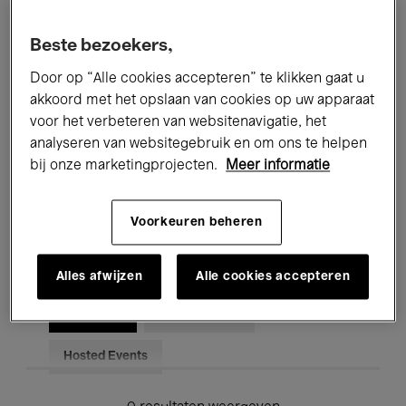
Alle evenementen
Concerten
Beste bezoekers,
Tentoonstellingen
Films
Door op “Alle cookies accepteren” te klikken gaat u
akkoord met het opslaan van cookies op uw apparaat
Performances
Lezingen & Debatten
voor het verbeteren van websitenavigatie, het
analyseren van websitegebruik en om ons te helpen
Jazz
Klassieke Muziek
Global Music
bij onze marketingprojecten.
Meer informatie
Elektronische Muziek
Voorkeuren beheren
Voor iedereen
Kids’ Palace
Alles afwijzen
Alle cookies accepteren
Onderwijs
Rondleidingen
Hosted Events