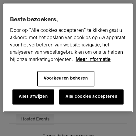
Alle evenementen
Concerten
Beste bezoekers,
Tentoonstellingen
Films
Door op “Alle cookies accepteren” te klikken gaat u
akkoord met het opslaan van cookies op uw apparaat
Performances
Lezingen & Debatten
voor het verbeteren van websitenavigatie, het
analyseren van websitegebruik en om ons te helpen
Jazz
Klassieke Muziek
Global Music
bij onze marketingprojecten.
Meer informatie
Elektronische Muziek
Voorkeuren beheren
Voor iedereen
Kids’ Palace
Alles afwijzen
Alle cookies accepteren
Onderwijs
Rondleidingen
Hosted Events