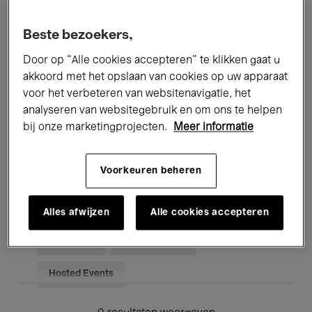
Alle evenementen
Concerten
Beste bezoekers,
Tentoonstellingen
Films
Door op “Alle cookies accepteren” te klikken gaat u
akkoord met het opslaan van cookies op uw apparaat
Performances
Lezingen & Debatten
voor het verbeteren van websitenavigatie, het
analyseren van websitegebruik en om ons te helpen
Jazz
Klassieke Muziek
Global Music
bij onze marketingprojecten.
Meer informatie
Elektronische Muziek
Voorkeuren beheren
Voor iedereen
Kids’ Palace
Alles afwijzen
Alle cookies accepteren
Onderwijs
Rondleidingen
Hosted Events