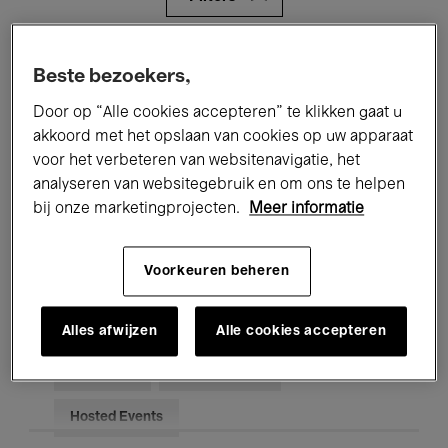
Alle evenementen
Concerten
Beste bezoekers,
Tentoonstellingen
Films
Door op “Alle cookies accepteren” te klikken gaat u
akkoord met het opslaan van cookies op uw apparaat
Performances
Lezingen & Debatten
voor het verbeteren van websitenavigatie, het
analyseren van websitegebruik en om ons te helpen
Jazz
Klassieke Muziek
Global Music
bij onze marketingprojecten.
Meer informatie
Elektronische Muziek
Voorkeuren beheren
Voor iedereen
Kids’ Palace
Alles afwijzen
Alle cookies accepteren
Onderwijs
Rondleidingen
Hosted Events