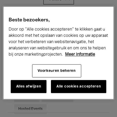
Alle evenementen
Concerten
Beste bezoekers,
Tentoonstellingen
Films
Door op “Alle cookies accepteren” te klikken gaat u
akkoord met het opslaan van cookies op uw apparaat
Performances
Lezingen & Debatten
voor het verbeteren van websitenavigatie, het
analyseren van websitegebruik en om ons te helpen
Jazz
Klassieke Muziek
Global Music
bij onze marketingprojecten.
Meer informatie
Elektronische Muziek
Voorkeuren beheren
Voor iedereen
Kids’ Palace
Alles afwijzen
Alle cookies accepteren
Onderwijs
Rondleidingen
Hosted Events