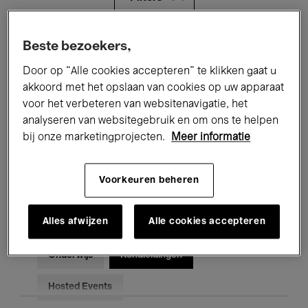
Alle evenementen
Concerten
Beste bezoekers,
Door op “Alle cookies accepteren” te klikken gaat u
Tentoonstellingen
Films
akkoord met het opslaan van cookies op uw apparaat
voor het verbeteren van websitenavigatie, het
Performances
Lezingen & Debatten
analyseren van websitegebruik en om ons te helpen
Jazz
Klassieke Muziek
Global Music
bij onze marketingprojecten.
Meer informatie
Elektronische Muziek
Voorkeuren beheren
Alles afwijzen
Alle cookies accepteren
Voor iedereen
Kids’ Palace
Onderwijs
Rondleidingen
Hosted Events