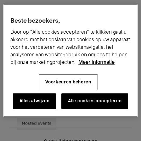
Alle evenementen
Concerten
Beste bezoekers,
Tentoonstellingen
Films
Door op “Alle cookies accepteren” te klikken gaat u
akkoord met het opslaan van cookies op uw apparaat
Performances
Lezingen & Debatten
voor het verbeteren van websitenavigatie, het
analyseren van websitegebruik en om ons te helpen
Jazz
Klassieke Muziek
Global Music
bij onze marketingprojecten.
Meer informatie
Elektronische Muziek
Voorkeuren beheren
Voor iedereen
Kids’ Palace
Alles afwijzen
Alle cookies accepteren
Onderwijs
Rondleidingen
Hosted Events