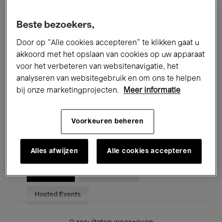
Alle evenementen
Concerten
Beste bezoekers,
Tentoonstellingen
Films
Door op “Alle cookies accepteren” te klikken gaat u
akkoord met het opslaan van cookies op uw apparaat
Performances
Lezingen & Debatten
voor het verbeteren van websitenavigatie, het
analyseren van websitegebruik en om ons te helpen
Jazz
Klassieke Muziek
Global Music
bij onze marketingprojecten.
Meer informatie
Elektronische Muziek
Voorkeuren beheren
Voor iedereen
Kids’ Palace
Alles afwijzen
Alle cookies accepteren
Onderwijs
Rondleidingen
Hosted Events