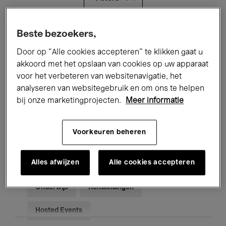
Alle evenementen
Concerten
Beste bezoekers,
Door op “Alle cookies accepteren” te klikken gaat u
Tentoonstellingen
Films
akkoord met het opslaan van cookies op uw apparaat
voor het verbeteren van websitenavigatie, het
Performances
Lezingen & Debatten
analyseren van websitegebruik en om ons te helpen
Jazz
Klassieke Muziek
Global Music
bij onze marketingprojecten.
Meer informatie
Elektronische Muziek
Voorkeuren beheren
Alles afwijzen
Alle cookies accepteren
Voor iedereen
Kids’ Palace
Onderwijs
Rondleidingen
Hosted Events