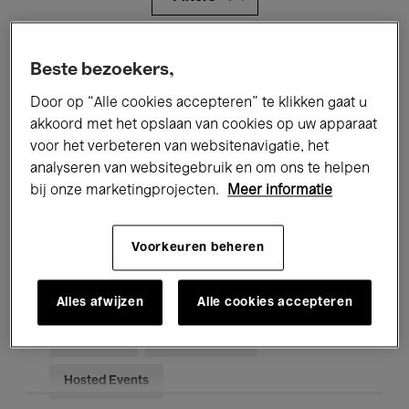
Alle evenementen
Concerten
Beste bezoekers,
Tentoonstellingen
Films
Door op “Alle cookies accepteren” te klikken gaat u
akkoord met het opslaan van cookies op uw apparaat
Performances
Lezingen & Debatten
voor het verbeteren van websitenavigatie, het
analyseren van websitegebruik en om ons te helpen
Jazz
Klassieke Muziek
Global Music
bij onze marketingprojecten.
Meer informatie
Elektronische Muziek
Voorkeuren beheren
Voor iedereen
Kids’ Palace
Alles afwijzen
Alle cookies accepteren
Onderwijs
Rondleidingen
Hosted Events