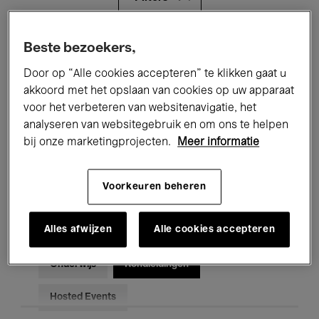
Alle evenementen
Concerten
Beste bezoekers,
Door op “Alle cookies accepteren” te klikken gaat u
Tentoonstellingen
Films
akkoord met het opslaan van cookies op uw apparaat
voor het verbeteren van websitenavigatie, het
Performances
Lezingen & Debatten
analyseren van websitegebruik en om ons te helpen
Jazz
Klassieke Muziek
Global Music
bij onze marketingprojecten.
Meer informatie
Elektronische Muziek
Voorkeuren beheren
Alles afwijzen
Alle cookies accepteren
Voor iedereen
Kids’ Palace
Onderwijs
Rondleidingen
Hosted Events