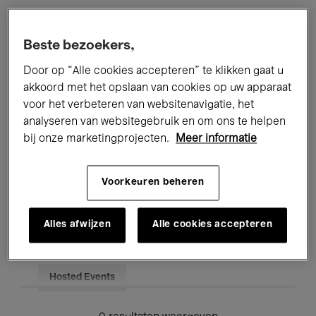
Alle evenementen
Concerten
Beste bezoekers,
Tentoonstellingen
Films
Door op “Alle cookies accepteren” te klikken gaat u
akkoord met het opslaan van cookies op uw apparaat
Performances
Lezingen & Debatten
voor het verbeteren van websitenavigatie, het
analyseren van websitegebruik en om ons te helpen
Jazz
Klassieke Muziek
Global Music
bij onze marketingprojecten.
Meer informatie
Elektronische Muziek
Voorkeuren beheren
Voor iedereen
Kids’ Palace
Alles afwijzen
Alle cookies accepteren
Onderwijs
Rondleidingen
Hosted Events