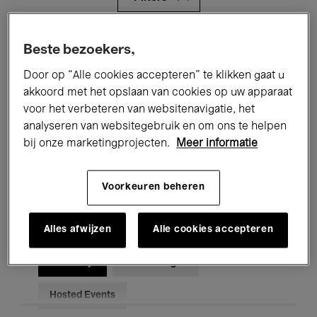
Alle evenementen
Concerten
Beste bezoekers,
Door op “Alle cookies accepteren” te klikken gaat u
Tentoonstellingen
Films
akkoord met het opslaan van cookies op uw apparaat
Performances
Lezingen & Debatten
voor het verbeteren van websitenavigatie, het
analyseren van websitegebruik en om ons te helpen
Jazz
Klassieke Muziek
Global Music
bij onze marketingprojecten.
Meer informatie
Elektronische Muziek
Voorkeuren beheren
Alles afwijzen
Alle cookies accepteren
Voor iedereen
Kids’ Palace
Onderwijs
Rondleidingen
Hosted Events